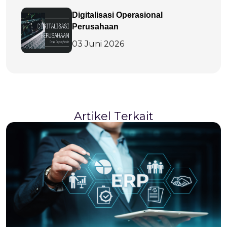
Digitalisasi Operasional
Perusahaan
03 Juni 2026
A
r
t
i
k
e
l
T
e
r
k
a
i
t