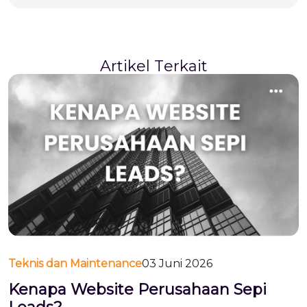
A
r
t
i
k
e
l
T
e
r
k
a
i
t
Teknis dan Maintenance
03 Juni 2026
Kenapa Website Perusahaan Sepi